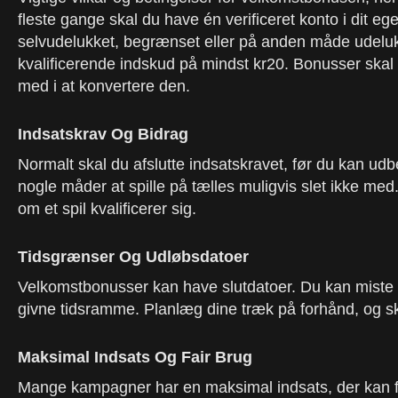
fleste gange skal du have én verificeret konto i dit e
selvudelukket, begrænset eller på anden måde udelukke
kvalificerende indskud på mindst kr20. Bonusser skal of
med i at konvertere den.
Indsatskrav Og Bidrag
Normalt skal du afslutte indsatskravet, før du kan udb
nogle måder at spille på tælles muligvis slet ikke med
om et spil kvalificerer sig.
Tidsgrænser Og Udløbsdatoer
Velkomstbonusser kan have slutdatoer. Du kan miste e
givne tidsramme. Planlæg dine træk på forhånd, og sky
Maksimal Indsats Og Fair Brug
Mange kampagner har en maksimal indsats, der kan fo