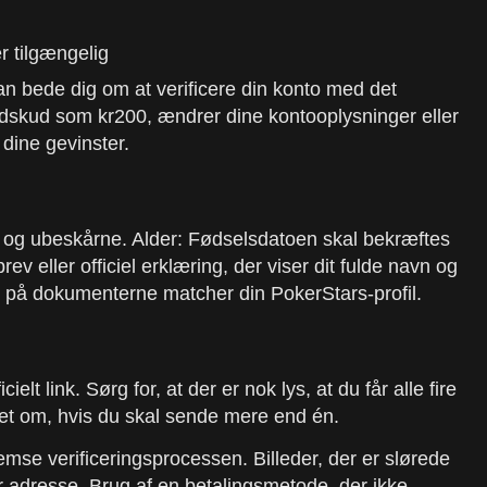
er tilgængelig
n bede dig om at verificere din konto med det
ndskud som kr200, ændrer dine kontooplysninger eller
 dine gevinster.
are og ubeskårne. Alder: Fødselsdatoen skal bekræftes
v eller officiel erklæring, der viser dit fulde navn og
e på dokumenterne matcher din PokerStars-profil.
lt link. Sørg for, at der er nok lys, at du får alle fire
odet om, hvis du skal sende mere end én.
se verificeringsprocessen. Billeder, der er slørede
or adresse. Brug af en betalingsmetode, der ikke