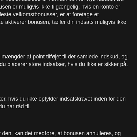
sen er muligvis ikke tilgængelig, hvis en konto er
leste velkomstbonusser, er at foretage et
ke aktiverer bonusen, tæller din indsats muligvis ikke
 mængder af point tilføjet til det samlede indskud, og
u placerer store indsatser, hvis du ikke er sikker på,
, hvis du ikke opfylder indsatskravet inden for den
 har råd til.
 den, kan det medføre, at bonusen annulleres, og