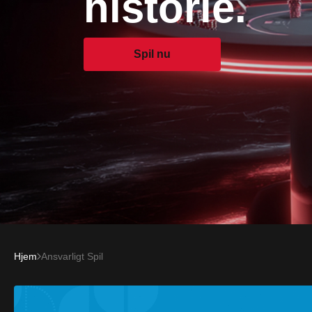
historie.
Spil nu
Hjem
Ansvarligt Spil