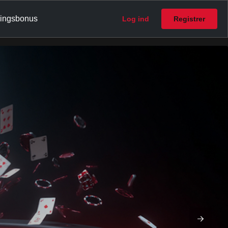
lingsbonus
Log ind
Registrer