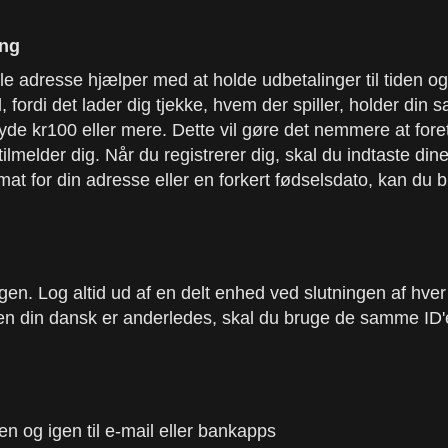
ing
elle adresse hjælper med at holde udbetalinger til tiden 
il, fordi det lader dig tjekke, hvem der spiller, holder din
ndskyde kr100 eller mere. Dette vil gøre det nemmere at fo
 tilmelder dig. Når du registrerer dig, skal du indtaste di
at for din adresse eller en forkert fødselsdato, kan du b
en. Log altid ud af en delt enhed ved slutningen af hver
en din dansk er anderledes, skal du bruge de samme ID'er,
 og igen til e-mail eller bankapps