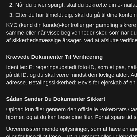
Når du bliver spurgt, skal du bekræfte din e-ma
Efter du har tilmeldt dig, skal du gå til dine kontoi
KYC (kend din kunde)-kontroller gør gambling sikrere
samme eller når visse begivenheder sker, som når du 
af sikkerhedsmæssige årsager. Ved at afslutte verificer
Krævede Dokumenter Til Verificering
Identitet: Et regeringsudstedt foto-ID, som et pas, na
på dit ID, og du skal være mindst den lovlige alder. Ad
adresse. Betalingssikkerhed: Bevis for ejerskab af e
Sådan Sender Du Dokumenter Sikkert
Upload kun filer gennem den officielle PokerStars Casino-
hjørner, og at du kan læse dine filer. For at spare t
Uoverensstemmende oplysninger, som at have en anden 
eller for lyse til at læse – ID-nummeret eller udløbsd