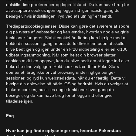
nulstille dine præferencer og login-tilstand. Du kan have brug for
at acceptere cookies igen og logge ind igen næste gang du
besøger, hvis indstillingen "ryd ved afslutning" er tændt.
Tredjepartscookiegrænser: Disse kan gøre det sværere at spore
dig på tværs af websteder og kan ændre, hvordan nogle valgfrie
funktioner fungerer. Stabil cookiehåndtering kan hjælpe med at
holde din session i gang, mens du fuldfører trin uden at skulle
blive bedt igen og igen under en kr20 indbetaling eller en kr100
udbetalingsanmodning. Når som helst din browser sletter
cookies midt i en opgave, kan du blive bedt om at logge ind eller
bekræfte dine valg igen. Hold cookies tændt for PokerStars-
domænet, brug ikke privat browsing under rigtige penge-
sessioner, og ryd kun webstedsdata, når du er færdig. Dette vil
hjælpe din oplevelse på både iOS og Android. Hvis du vælger at
blokere cookies, nulstilles nogle funktioner hver gang du
besøger, og du kan have brug for at logge ind eller give
tilladelse igen.
Faq
Hvor kan jeg finde oplysninger om, hvordan Pokerstars