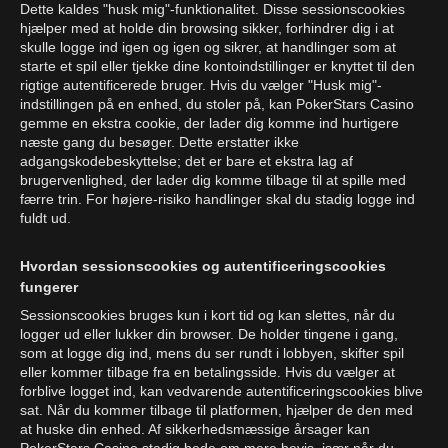
Dette kaldes "husk mig"-funktionalitet. Disse sessionscookies
hjælper med at holde din browsing sikker, forhindrer dig i at
skulle logge ind igen og igen og sikrer, at handlinger som at
starte et spil eller tjekke dine kontoindstillinger er knyttet til den
rigtige autentificerede bruger. Hvis du vælger "Husk mig"-
indstillingen på en enhed, du stoler på, kan PokerStars Casino
gemme en ekstra cookie, der lader dig komme ind hurtigere
næste gang du besøger. Dette erstatter ikke
adgangskodebeskyttelse; det er bare et ekstra lag af
brugervenlighed, der lader dig komme tilbage til at spille med
færre trin. For højere-risiko handlinger skal du stadig logge ind
fuldt ud.
Hvordan sessionscookies og autentificeringscookies
fungerer
Sessionscookies bruges kun i kort tid og kan slettes, når du
logger ud eller lukker din browser. De holder tingene i gang,
som at logge dig ind, mens du ser rundt i lobbyen, skifter spil
eller kommer tilbage fra en betalingsside. Hvis du vælger at
forblive logget ind, kan vedvarende autentificeringscookies blive
sat. Når du kommer tilbage til platformen, hjælper de den med
at huske din enhed. Af sikkerhedsmæssige årsager kan