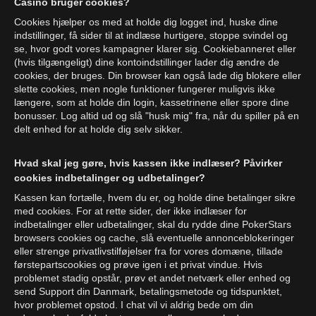
Casino bruger cookies?
Cookies hjælper os med at holde dig logget ind, huske dine
indstillinger, få sider til at indlæse hurtigere, stoppe svindel og
se, hvor godt vores kampagner klarer sig. Cookiebanneret eller
(hvis tilgængeligt) dine kontoindstillinger lader dig ændre de
cookies, der bruges. Din browser kan også lade dig blokere eller
slette cookies, men nogle funktioner fungerer muligvis ikke
længere, som at holde din login, kassetrinene eller spore dine
bonusser. Log altid ud og slå "husk mig" fra, når du spiller på en
delt enhed for at holde dig selv sikker.
Hvad skal jeg gøre, hvis kassen ikke indlæser? Påvirker
cookies indbetalinger og udbetalinger?
Kassen kan fortælle, hvem du er, og holde dine betalinger sikre
med cookies. For at rette sider, der ikke indlæser for
indbetalinger eller udbetalinger, skal du rydde dine PokerStars
browsers cookies og cache, slå eventuelle annonceblokeringer
eller strenge privatlivstilføjelser fra for vores domæne, tillade
førstepartscookies og prøve igen i et privat vindue. Hvis
problemet stadig opstår, prøv et andet netværk eller enhed og
send Support din Danmark, betalingsmetode og tidspunktet,
hvor problemet opstod. I chat vil vi aldrig bede om din