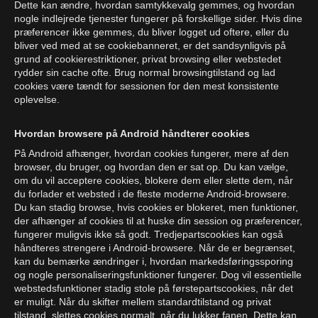
Dette kan ændre, hvordan samtykkevalg gemmes, og hvordan
nogle indlejrede tjenester fungerer på forskellige sider. Hvis dine
præferencer ikke gemmes, du bliver logget ud oftere, eller du
bliver ved med at se cookiebanneret, er det sandsynligvis på
grund af cookierestriktioner, privat browsing eller webstedet
rydder sin cache ofte. Brug normal browsingtilstand og lad
cookies være tændt for sessionen for den mest konsistente
oplevelse.
Hvordan browsere på Android håndterer cookies
På Android afhænger, hvordan cookies fungerer, mere af den
browser, du bruger, og hvordan den er sat op. Du kan vælge,
om du vil acceptere cookies, blokere dem eller slette dem, når
du forlader et websted i de fleste moderne Android-browsere.
Du kan stadig browse, hvis cookies er blokeret, men funktioner,
der afhænger af cookies til at huske din session og præferencer,
fungerer muligvis ikke så godt. Tredjepartscookies kan også
håndteres strengere i Android-browsere. Når de er begrænset,
kan du bemærke ændringer i, hvordan markedsføringssporing
og nogle personaliseringsfunktioner fungerer. Dog vil essentielle
webstedsfunktioner stadig stole på førstepartscookies, når det
er muligt. Når du skifter mellem standardtilstand og privat
tilstand, slettes cookies normalt, når du lukker fanen. Dette kan