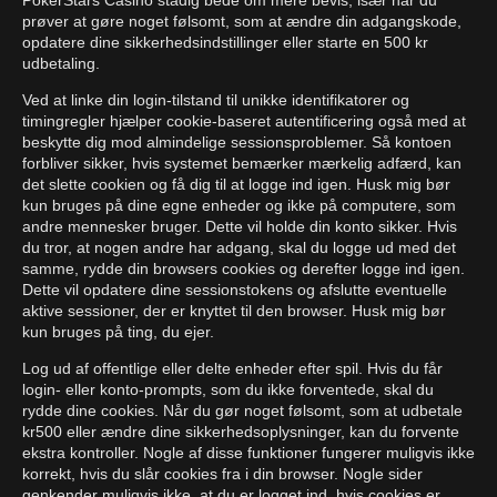
PokerStars Casino stadig bede om mere bevis, især når du
prøver at gøre noget følsomt, som at ændre din adgangskode,
opdatere dine sikkerhedsindstillinger eller starte en 500 kr
udbetaling.
Ved at linke din login-tilstand til unikke identifikatorer og
timingregler hjælper cookie-baseret autentificering også med at
beskytte dig mod almindelige sessionsproblemer. Så kontoen
forbliver sikker, hvis systemet bemærker mærkelig adfærd, kan
det slette cookien og få dig til at logge ind igen. Husk mig bør
kun bruges på dine egne enheder og ikke på computere, som
andre mennesker bruger. Dette vil holde din konto sikker. Hvis
du tror, at nogen andre har adgang, skal du logge ud med det
samme, rydde din browsers cookies og derefter logge ind igen.
Dette vil opdatere dine sessionstokens og afslutte eventuelle
aktive sessioner, der er knyttet til den browser. Husk mig bør
kun bruges på ting, du ejer.
Log ud af offentlige eller delte enheder efter spil. Hvis du får
login- eller konto-prompts, som du ikke forventede, skal du
rydde dine cookies. Når du gør noget følsomt, som at udbetale
kr500 eller ændre dine sikkerhedsoplysninger, kan du forvente
ekstra kontroller. Nogle af disse funktioner fungerer muligvis ikke
korrekt, hvis du slår cookies fra i din browser. Nogle sider
genkender muligvis ikke, at du er logget ind, hvis cookies er