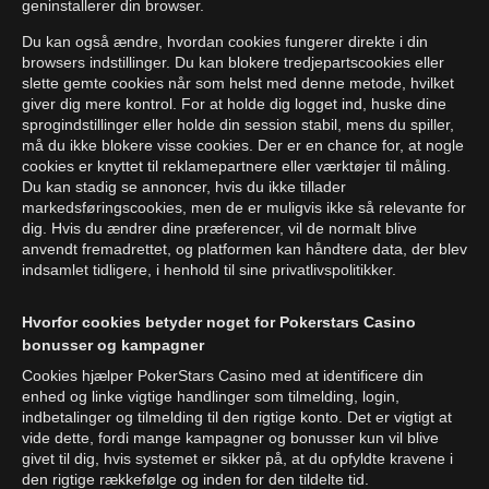
geninstallerer din browser.
Du kan også ændre, hvordan cookies fungerer direkte i din
browsers indstillinger. Du kan blokere tredjepartscookies eller
slette gemte cookies når som helst med denne metode, hvilket
giver dig mere kontrol. For at holde dig logget ind, huske dine
sprogindstillinger eller holde din session stabil, mens du spiller,
må du ikke blokere visse cookies. Der er en chance for, at nogle
cookies er knyttet til reklamepartnere eller værktøjer til måling.
Du kan stadig se annoncer, hvis du ikke tillader
markedsføringscookies, men de er muligvis ikke så relevante for
dig. Hvis du ændrer dine præferencer, vil de normalt blive
anvendt fremadrettet, og platformen kan håndtere data, der blev
indsamlet tidligere, i henhold til sine privatlivspolitikker.
Hvorfor cookies betyder noget for Pokerstars Casino
bonusser og kampagner
Cookies hjælper PokerStars Casino med at identificere din
enhed og linke vigtige handlinger som tilmelding, login,
indbetalinger og tilmelding til den rigtige konto. Det er vigtigt at
vide dette, fordi mange kampagner og bonusser kun vil blive
givet til dig, hvis systemet er sikker på, at du opfyldte kravene i
den rigtige rækkefølge og inden for den tildelte tid.