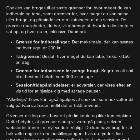
Cookies kan bruges til at sætte grænser for, hvor meget du kan
indbetale og tabe, samt grænser for, hvor meget du kan satse
eller bruge, og påmindelser om slutningen af din session. De
præcise muligheder, du har, vil afhænge af, hvordan din konto er
sat op, og hvor du er, inklusive Danmark.
Grænse for indbetalinger:
Det maksimale, der kan sættes
ind hver uge, er 200 kr.
Tabgrænse:
Beslut, hvor meget du kan tabe, f.eks. kr150
pr. dag.
Grænse for indsatser eller penge brugt:
Begræns alt spil
til et bestemt beløb, som 300 kr pr. uge.
Session/tidspåmindelser:
er advarsler, der vises efter en
vis tid for at hjælpe dig med at tage pauser.
"Afkølings"-flows kan også hjælpes af cookies, som bekræfter dit
valg på tværs af sider, indtil det er fuldt anvendt.
Grænser er dog mest baseret på din konto og ikke kun cookien.
Dette betyder, at grænser stadig vil være på plads, selvom
webstedet åbner i et nyt vindue. Vigtigt: Du kan have brug for at
bekræfte nogle skærmindstillinger igen, hvis du rydder dine
cookies, bruger privat browsing eller skifter til en anden enhed